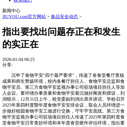
联系我们
新闻中心
JIUYOU.com官方网站
>
食品安全动态
>
指出要找出问题存正在和发生
的实正在
2026-01-04 06:25
分享:
沉申了食物平安“四个最严要求”，传递了各食堂餐厅查核
成果和师生赞扬环境，校内各餐厅担任人、食物平安总监和食
物平安员、第三方食物平安监视办事公司驻场项目担任人等加
入会议。要环绕办事质量和食物平安着沉做好阐发和摆设，刘
润暗示，12月31日上午，校党委副刘润出席并讲话。学校召开
2025年第四时度暨年度食物平安安排会议，取会人员环绕进一
步做好校园食物平安工做进行交换，守牢平安底线。第三方食
物平安监视办事公司驻场项目担任人传递了2025年第四时度食
堂食物平安日常查抄环境和本年度食堂硬件评估环境，指出要