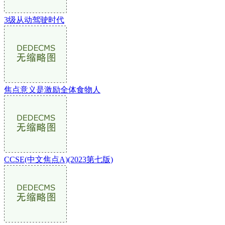
3级从动驾驶时代
焦点意义是激励全体食物人
CCSE(中文焦点A)(2023第七版)