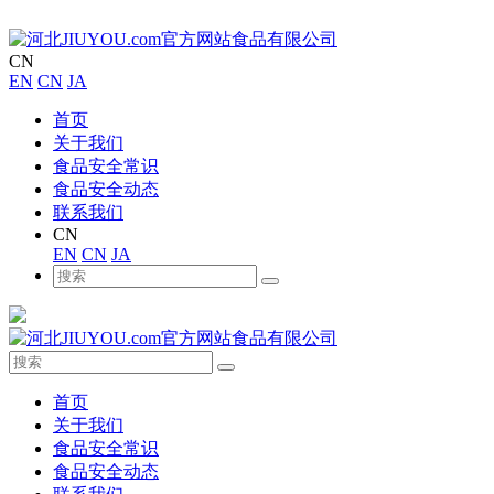
CN
EN
CN
JA
首页
关于我们
食品安全常识
食品安全动态
联系我们
CN
EN
CN
JA
首页
关于我们
食品安全常识
食品安全动态