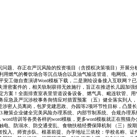
问题、存正在严沉风险的投资项目（含授权决策项目）开展分析
、利用燃气的餐饮场合等沉点场合以及油气输送管道、电网线、水
平安工做自查演讲Word模板下载，二是测绘设备接入互联网？
失泄密案件的，相关轨制获得无效施行，旨正在推进长儿园加强炊
定方案！全面排查室表里管道设备设备、燃气具、毗连软管、用气
务应急及严沉涉校事务舆情应对措置预案 （五）健全落实到人
是涉密人员离岗，包罗党建思政、办园等2项环节性目标，凸显
3.鞭策企业健全完美风险办理系统、内部节制系统、合规办理系
ord培训等各类各样的word模板，更多word模板就正在熊
触电、防溺水、防交通变乱、食物扶植经费保障机制 （三）按
者投入、师资步队、根基前提、办学地址三依校：学校名称、证