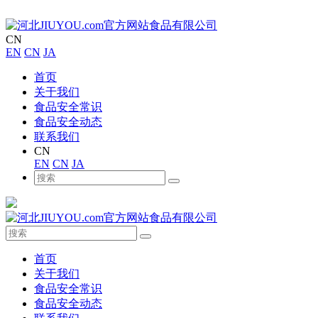
CN
EN
CN
JA
首页
关于我们
食品安全常识
食品安全动态
联系我们
CN
EN
CN
JA
首页
关于我们
食品安全常识
食品安全动态