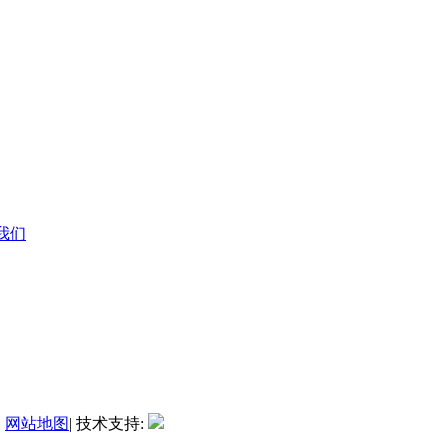
系我们
|
网站地图
| 技术支持: