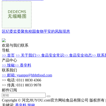
区纪委监委聚焦校园食物平安的风险现患
欢迎与我们联系
导航
>> 首页
>> 关于我们
>> 食品安全常识
>> 食品安全动态
>> 联
产品中心
>> 辣椒
>> 香辛料
联系我们
>> 邮箱: yuanpq@hbhtfood.com
>> 电话: 0311 8830 4366
>> 传真: 0311 8833 9978
邮件订阅
Copyright © 河北JIUYOU.com官方网站食品有限公司 版权所有 
关键词:
香辛料
辣椒