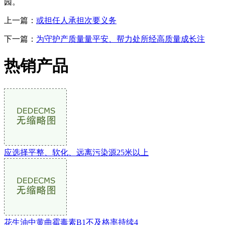
园。
上一篇：
或担任人承担次要义务
下一篇：
为守护产质量量平安、帮力处所经高质量成长注
热销产品
应选择平整、软化、远离污染源25米以上
花生油中黄曲霉毒素B1不及格率持续4