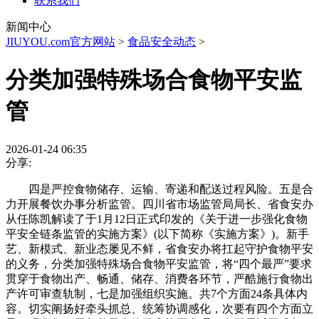
联系我们
新闻中心
JIUYOU.com官方网站
>
食品安全动态
>
分类加强特殊场合食物平安监
管
2026-01-24 06:35
分享:
四是严控食物储存、运输、寄递和配送过程风险。五是合
力开展餐饮办事分析监管。四川省市场监管局局长、省食安办
从任陈凯解读了于1月12日正式印发的《关于进一步强化食物
平安全链条监管的实施方案》(以下简称《实施方案》)。新手
艺、新模式、新业态屡见不鲜，省食安办将扛起守护食物平安
的义务，分类加强特殊场合食物平安监管，将“四个最严”要求
贯穿于食物出产、畅通、储存、消费各环节，严酷施行食物出
产许可审查轨制，七是加强组织实施。共7个方面24条具体内
容。切实阐扬好牵头抓总、统筹协调感化，次要有四个方面立