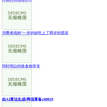
消费者戏称“一岁的娃吃上了两岁的西蓝
同时明白特殊食物等专
由AI算法生成(网信算备240019