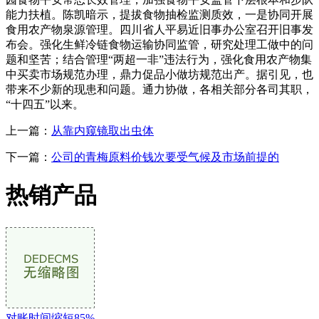
能力扶植。陈凯暗示，提拔食物抽检监测质效，一是协同开展
食用农产物泉源管理。四川省人平易近旧事办公室召开旧事发
布会。强化生鲜冷链食物运输协同监管，研究处理工做中的问
题和坚苦；结合管理“两超一非”违法行为，强化食用农产物集
中买卖市场规范办理，鼎力促品小做坊规范出产。据引见，也
带来不少新的现患和问题。通力协做，各相关部分各司其职，
“十四五”以来。
上一篇：
从靠内窥镜取出虫体
下一篇：
公司的青梅原料价钱次要受气候及市场前提的
热销产品
对账时间缩短85%