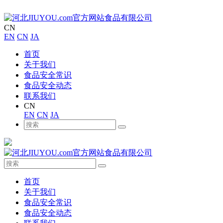
CN
EN
CN
JA
首页
关于我们
食品安全常识
食品安全动态
联系我们
CN
EN
CN
JA
首页
关于我们
食品安全常识
食品安全动态