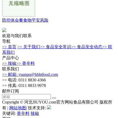
防控体会餐食物平安风险
欢迎与我们联系
导航
>> 首页
>> 关于我们
>> 食品安全常识
>> 食品安全动态
>> 联
系我们
产品中心
>> 辣椒
>> 香辛料
联系我们
>> 邮箱: yuanpq@hbhtfood.com
>> 电话: 0311 8830 4366
>> 传真: 0311 8833 9978
邮件订阅
Copyright © 河北JIUYOU.com官方网站食品有限公司 版权所
有 |
网站地图
| 技术支持:
关键词:
香辛料
辣椒