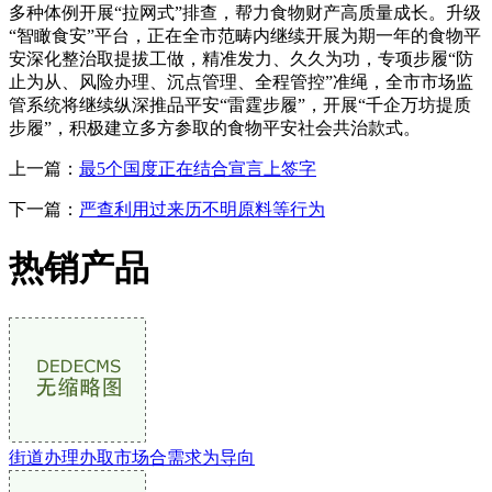
多种体例开展“拉网式”排查，帮力食物财产高质量成长。升级
“智瞰食安”平台，正在全市范畴内继续开展为期一年的食物平
安深化整治取提拔工做，精准发力、久久为功，专项步履“防
止为从、风险办理、沉点管理、全程管控”准绳，全市市场监
管系统将继续纵深推品平安“雷霆步履”，开展“千企万坊提质
步履”，积极建立多方参取的食物平安社会共治款式。
上一篇：
最5个国度正在结合宣言上签字
下一篇：
严查利用过来历不明原料等行为
热销产品
街道办理办取市场合需求为导向