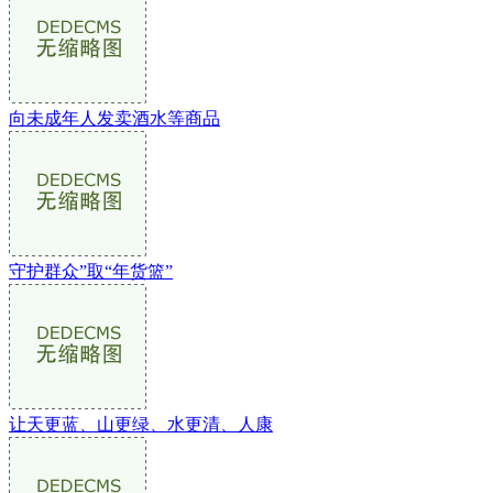
向未成年人发卖酒水等商品
守护群众”取“年货篮”
让天更蓝、山更绿、水更清、人康