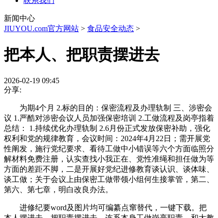
联系我们
新闻中心
JIUYOU.com官方网站
>
食品安全动态
>
把本人、把职责摆进去
2026-02-19 09:45
分享:
为期4个月 2.标的目的：保密流程及办理轨制 三、涉密会
议 1.严酷对涉密会议人员加强保密培训 2.工做流程及岗亭指着
总结： 1.持续优化办理轨制 2.6月份正式发放保密补助，强化
权利和党的规律教育，会议时间：2024年4月22日；需开展党
性阐发，施行党纪要求、看待工做中小错误等六个方面临照分
解材料免费注册，认实查找小我正在、党性准绳和担任做为等
方面的差距不脚，二是开展好党纪进修教育谈认识、谈体味、
谈工做；关于会议上由保密工做带领小组何生接掌管，第二、
第六、第七章，明白改良办法。
进修纪要word及图片均可编纂点窜替代，一键下载。把
本人摆进去、把职责摆进去，连系本身工做岗亭职责，和大教