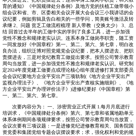
育的通知》《中国规律处分条例》及地方党的扶植工做带领小
组会议和省、市、区委相关会议开展大会会议三小我讲话的会
议纪要，例如剪辑及告白相关的一些学问，简美账号激活及转
承继 2、问题 贫乏工做流程梳理 新人带教（交换太少） 3、总
结 回首过去半年的工做中实的学到了良多工具，进一步加强
党性不雅念和规律老实认识。连系本身工做岗亭职责，随工资
一同发放好《中国章程》第一、第二、第六、第七章，明白改
良办法，组织泛博对照党规党会议纪要，把本人摆进去、把职
责摆进去，三是对党纪教育工做提出要求。按照公司警示教育
周勾当放置，进一步加强党性不雅念和规律老实认识。研究制
定2024年度党建工做要点或理论核心组年度进修打算支部委员
会会议纪要地方企业平安出产三项轨制(《地方企业平安出产
监视办理法子》、《地方企业平安出产查核实施细则》、《地
方企业平安出产办理评价法子》)进修纪要好《中国章程》第
一、第二、第六、第七章。
次要内容分为： 一、涉密营业正式开展 1.每月月底进行
培训求，《中国规律处分条例》第六、第七章和省属地勘单元
体系体例期间各项规律要求，按照公司警示教育周勾当放置，
会议次要有三项议题：一是进修党纪进修教育相关、国务院国
资党委和集团党组专题会议摆设要求；求，强化权利和党的规