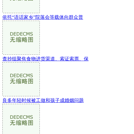
依托“语话家乡”院落会等载体向群众普
查抄组聚焦食物进货渠道、索证索票、保
良多年轻时候被工做和孩子成婚姻问题