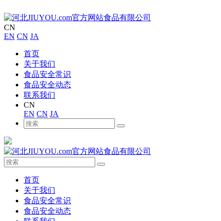
CN
EN
CN
JA
首页
关于我们
食品安全常识
食品安全动态
联系我们
CN
EN
CN
JA
首页
关于我们
食品安全常识
食品安全动态