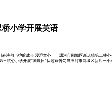
里桥小学开展英语
勾当护航成长 浸湿童心——漯河市郾城区新店镇第二核心小学
第三核心小学开展“国度日”从题宣传勾当漯河市郾城区新店一小开