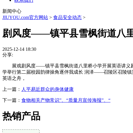
联系我们
新闻中心
JIUYOU.com官方网站
>
食品安全动态
>
剧风度——镇平县雪枫街道八
2025-12-14 18:30
分享:
展戏剧风度——镇平县雪枫街道八里桥小学开展英语讲义剧表演
学举行第二届校园韵律操角逐伴我成长 润泽——召陵区召陵镇
英语之舟，
上一篇：
人平易近群众的身体健康
下一篇：
食物相关产物常识”、“质量月宣传海报”、“
热销产品