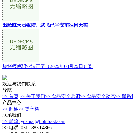
出舱航天员张陆、武飞已平安前往问天实
烧烤师傅职业转正了（2025年08月25日）委
欢迎与我们联系
导航
>> 首页
>> 关于我们
>> 食品安全常识
>> 食品安全动态
>> 联
产品中心
>> 辣椒
>> 香辛料
联系我们
>> 邮箱: yuanpq@hbhtfood.com
>> 电话: 0311 8830 4366