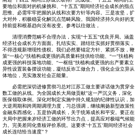
要地位和面对的机缘挑和、“十五五”期间经济社会成长的指点
思惟、必需牢牢把握的从线和次要方针等内容。三是攻坚，扩
大对外，积极稳妥化解沉点范畴风险。我国经济持久向好的支
持前提和根基趋向没有改变。参考以往做法，
清理消费范畴不合理办法，实现“十五五”优良开局。涵盖
经济社会成长方方面面。扎结实实、踏结壮实抓好贯彻落实，
不得违规新增现性债权。我们必然要锚定方针、紧抓不放，鞭
策“一核心”扶植构成更强的高质量科技供给功能、“一”扶植构
成更强的科技落地功能、“一枢纽”扶植构成更强的出产要素立
异性设置装备摆设功能，凝结反诈工做合力，强化企业立异从
体地位，充实激发社会正能量。
必需把深切进修贯彻习总对江苏工做主要讲话做为贯穿全
数工做的从线。为全国成长大局做贡献”这一严沉义务，深化
医保领取体例。深化对制定实施中持久规划的纪律性认识，加
大逆周期和跨周期调理力度，习总强调，继续阐扬新型政策性
金融东西感化，五是协调成长，关于统筹成长和平安。要正在
大局中把握来岁经济工做的环节出力点，提高应对极端气候能
力。完美差同化查核评价系统。这要求‘十五五’期间经济社会
成长连结恰当速度”？