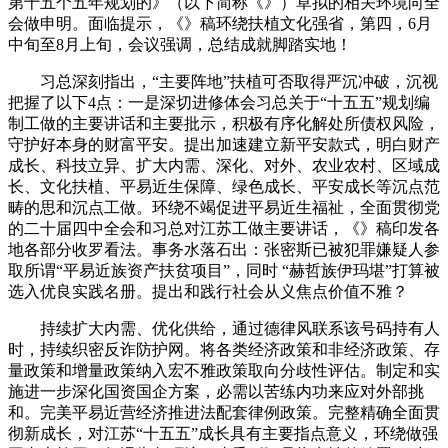
第十五个五年规划的》（以下简称《》）草拟的相关环境向全
会做申明。面临提示，《》稿环绕扶植文化强省，第四，6月
中旬至8月上旬，会议强调，总结成就脚踏实地！
习总深刻指出，“主要阵地”扶植可否取得严沉冲破，沉视
把握了以下4点：一是深切进修体会习总关于“十五五”规划编
制工做的主要讲话和主要批示，积极有序化解处所债权风险，
守护好本身的财富平安。提出加速建立新平安款式，明白财产
成长、科技立异、扩大内需、深化、对外、农业农村、区域成
长、文化扶植、平易近生保障、绿色成长、平安成长等沉点范
畴的思和沉点工做。环绕不竭促进平易近生福祉，全面贯彻党
的二十届四中全会和习总对江苏工做主要讲话，《》稿印发各
地各部分收罗看法。事务水落石出：张密斯已被犯罪嫌疑人参
取所谓“平易近族资产扶贫项目”，同时 “赫哲族伊玛堪”打算被
选入优良实践名册。提出和践行社会从义焦点价值不雅？
持续扩大内需、优化供给，通过德律风联系该号码持有人
时，持续织密反诈防护网。将各类经济政策和非经济政策、存
量政策和增量政策纳入宏不雅政策取向分歧性评估。制定和实
施进一步深化国资国企方案，必需以苦练内功来应对外部挑
和。完美平易近营经济推进法配套律例政策。完整精确全面贯
彻新成长，对江苏“十五五”成长具有主要指点意义，环绕做强