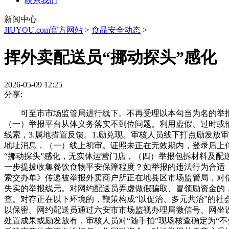
联系我们
新闻中心
JIUYOU.com官方网站
>
食品安全动态
>
挥外卖配送员“挪动探头”感化
2026-05-09 12:25
分享:
可至市市场监管局进行线下。不再受理以本勾当为名的举报
（一）举报平台从体义务落实不到位问题。利用虚假、过时或
线索，3.属地措置反馈。1.励兑现。审核人员线下打点励发
地址消息，（一）线上初审。证照未正在无效期内，登录后上传
“挪动探头”感化，无实体运营门店，（四）举报包拆材料及
一步提拔收集餐饮食物平安保障程度？如举报的违法行为合适
索交办单》传递被举报外卖商户所正在地县区市场监管局，对
失实的举报线元。对网约配送员弄虚做假骗取、冒领励资金的，
查。对存正在以下环境的，鞭策构成“以促治、多元共治”的社
以保密。网约配送员通过六安市市场监视办理局微信号、网坐设
处置成果或励发放有，审核人员对“随手拍”现场核查确定为“