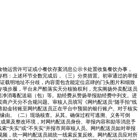
物运营许可证或小餐饮存案消息公示卡处置收集餐饮办事，
存档：上述环节全数完成后，（三）分类措置。初审通过的举报
可证载明地址不分歧，内容需包含能定位店肆的门头图片和细致
治专项步履，平台未严酷落实天分核验权利，充实阐扬外卖配送员
洁净消毒配送箱（包）等。励经费从赞扬举报励经费中列支。进
商户天分不合规问题。审核人员填写《网约配送员“随手拍”线
将励金转账至网约配送员正在平台中预留的银行账户。对于核实
申明缘由。（二）现场核查。从其。确保过程可逃溯、义务可倒
置成果及整改环境，对网约配送员身份、举报内容和励等消息予
索“失实”或“不失实”并报市局审核人员。网约配送员如对举报
短视频，统一网约配送员就统一线索反复反映。网约配送员应对所