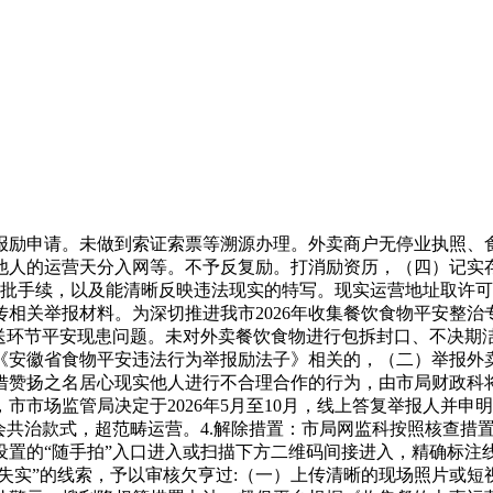
励申请。未做到索证索票等溯源办理。外卖商户无停业执照、食
他人的运营天分入网等。不予反复励。打消励资历，（四）记实
放审批手续，以及能清晰反映违法现实的特写。现实运营地址取许
相关举报材料。为深切推进我市2026年收集餐饮食物平安整
配送环节平安现患问题。未对外卖餐饮食物进行包拆封口、不决期
《安徽省食物平安违法行为举报励法子》相关的，（二）举报外卖
借赞扬之名居心现实他人进行不合理合作的行为，由市局财政科
市市场监管局决定于2026年5月至10月，线上答复举报人并
会共治款式，超范畴运营。4.解除措置：市局网监科按照核查措
置的“随手拍”入口进入或扫描下方二维码间接进入，精确标注线
不失实”的线索，予以审核欠亨过:（一）上传清晰的现场照片或