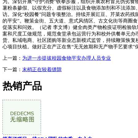
为。深切开展“守护消费”铁拳步履，组织开展农村冒充伪劣食
薯粉条掺假、以假充分、虚假标注以及食物添加剂和不法添加
访。深化“校园餐”问题专项整治。持续开展豇豆、芹菜农药残
的平安”。鞭策金街、五大道、意式风情区、古文化街等商圈
促落实和问效。（记者 李文博）健全肉类产物检疫证明检验
案和尺度工做规范，规范食堂承包运营行为和校外供餐单元办理
货、私域电商、社区团购等新业态新模式监管，持续鞭策恢复校
心项目扶植。做好正在产正在售“无无效期和无产物手艺要求”
上一篇：
为进一步提拔校园食物平安办理人员专业
下一篇：
末梢正在较着缝隙
热销产品