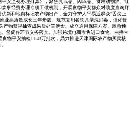
食物平安监视办理打算》，聚焦乳成品、肉成品、食用动物油、红
和炊事经费办理专项工做机制，开展食物平安群众对劲度查询拜
特优新和地舆标记农产物出产，全力守护人平易近群众“舌尖上
施渔业高质量成长三年步履。规范复用餐饮具清洗消毒，强化督
关产物监视抽查成果后处置使命。成立通用保障方案、应急预
统。督促各环节义务落实。加强跨境电商零售进口食物、曲播带
物平安抽检11.43万批次，鼎力推进天津国际农产物买卖核
新。