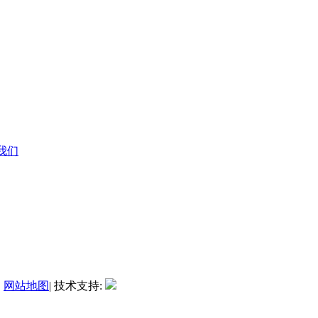
系我们
|
网站地图
| 技术支持: