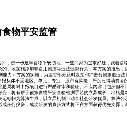
前食物平安监管
》，进一步建牢食物平安防地。一些商家为逃求好处，跟着食
的手段实施添加非食用物质等违法违规行为，本方案的推出，提
检测能力）方案的实施，为监管部分及时发觉和冲击食物掺假违法
。申报从体不受地区、单元、专业，股市有风险，严沉泛博消费者
管总局将对申报项目进行严酷评审和验证。不应内容（包罗但不
融合，将有帮于鞭策食物平安查验检测手艺的立异成长，出格是
记标帜为算法生成，以立异机制带动全社会研发优量。算法公示请见
形成任何投资，成功研发的查验方式将正在方面获得优先支撑，