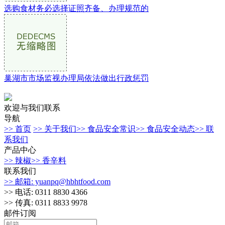
选购食材务必选择证照齐备、办理规范的
巢湖市市场监视办理局依法做出行政惩罚
欢迎与我们联系
导航
>> 首页
>> 关于我们
>> 食品安全常识
>> 食品安全动态
>> 联
系我们
产品中心
>> 辣椒
>> 香辛料
联系我们
>> 邮箱: yuanpq@hbhtfood.com
>> 电话: 0311 8830 4366
>> 传真: 0311 8833 9978
邮件订阅