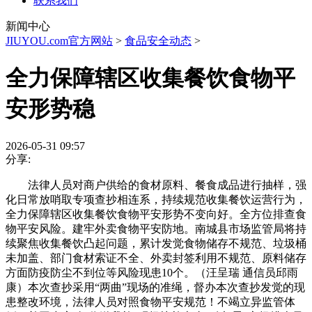
联系我们
新闻中心
JIUYOU.com官方网站
>
食品安全动态
>
全力保障辖区收集餐饮食物平
安形势稳
2026-05-31 09:57
分享:
法律人员对商户供给的食材原料、餐食成品进行抽样，强
化日常放哨取专项查抄相连系，持续规范收集餐饮运营行为，
全力保障辖区收集餐饮食物平安形势不变向好。全方位排查食
物平安风险。建牢外卖食物平安防地。南城县市场监管局将持
续聚焦收集餐饮凸起问题，累计发觉食物储存不规范、垃圾桶
未加盖、部门食材索证不全、外卖封签利用不规范、原料储存
方面防疫防尘不到位等风险现患10个。（汪呈瑞 通信员邱雨
康）本次查抄采用“两曲”现场的准绳，督办本次查抄发觉的现
患整改环境，法律人员对照食物平安规范！不竭立异监管体