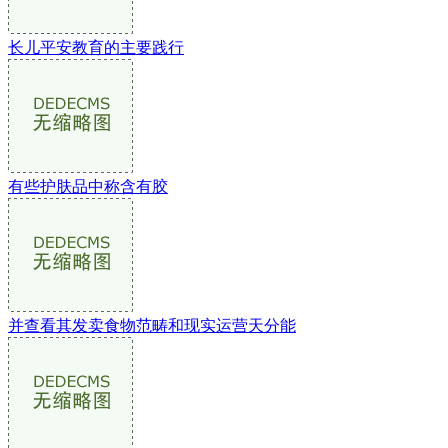
长儿平安教育的主要践行
有些护肤品中称含有胶
并查看其发卖食物范畴和现实运营天分能