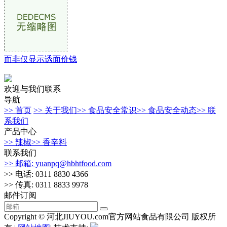
而非仅显示诱面价钱
欢迎与我们联系
导航
>> 首页
>> 关于我们
>> 食品安全常识
>> 食品安全动态
>> 联
系我们
产品中心
>> 辣椒
>> 香辛料
联系我们
>> 邮箱: yuanpq@hbhtfood.com
>> 电话: 0311 8830 4366
>> 传真: 0311 8833 9978
邮件订阅
Copyright © 河北JIUYOU.com官方网站食品有限公司 版权所