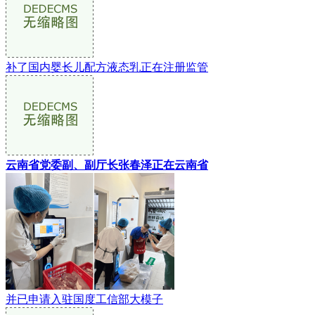
补了国内婴长儿配方液态乳正在注册监管
云南省党委副、副厅长张春泽正在云南省
并已申请入驻国度工信部大模子