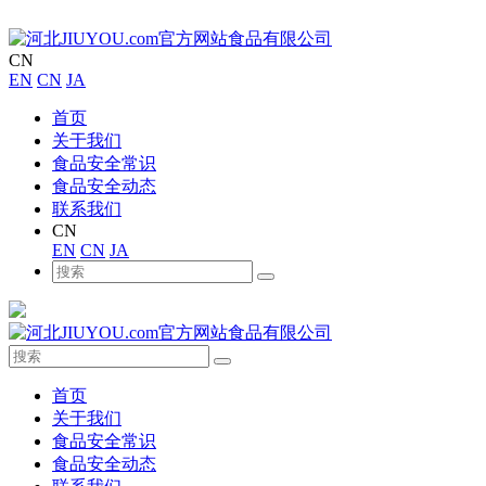
CN
EN
CN
JA
首页
关于我们
食品安全常识
食品安全动态
联系我们
CN
EN
CN
JA
首页
关于我们
食品安全常识
食品安全动态