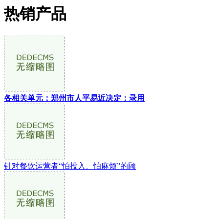
热销产品
各相关单元：郑州市人平易近决定：录用
针对餐饮运营者“怕投入、怕麻烦”的顾