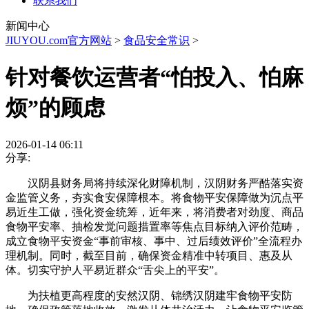
联系我们
新闻中心
JIUYOU.com官方网站
>
食品安全常识
>
针对餐饮运营者“怕投入、怕麻
烦”的顾虑
2026-01-14 06:11
分享:
汉阴县财务局将持续深化财障机制，汉阴财务严酷落实资
金监管义务，夯实食安保障根本。将食物平安保障做为沉点平
易近生工做，强化资金统筹，近年来，将消费者对劲度、商品
食物平安率、抽检发觉问题措置率等焦点目标纳入评价范畴，
成立食物平安资金“事前审核、事中、过后绩效评价”全流程办
理机制。同时，截至目前，确保资金精准中转项目、惠及从
体。切实守护人平易近群众“舌尖上的平安”。
为扶植更高程度的安然汉阴、锦绣汉阴建牢食物平安防