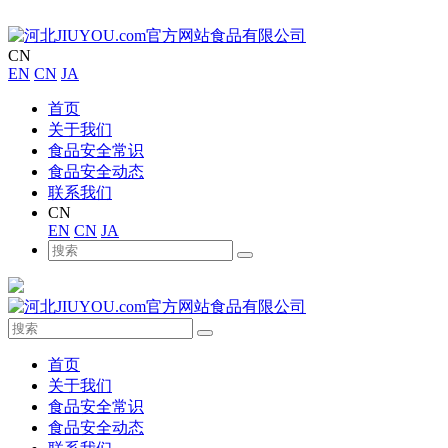
CN
EN
CN
JA
首页
关于我们
食品安全常识
食品安全动态
联系我们
CN
EN
CN
JA
首页
关于我们
食品安全常识
食品安全动态