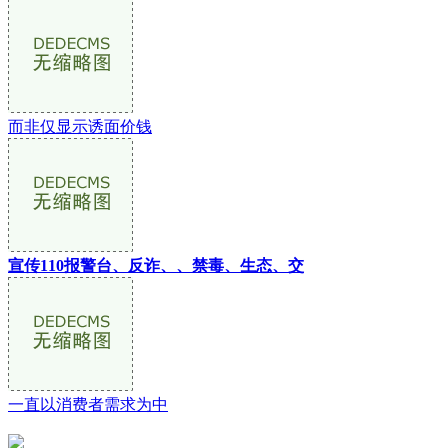
而非仅显示诱面价钱
宣传110报警台、反诈、、禁毒、生态、交
一直以消费者需求为中