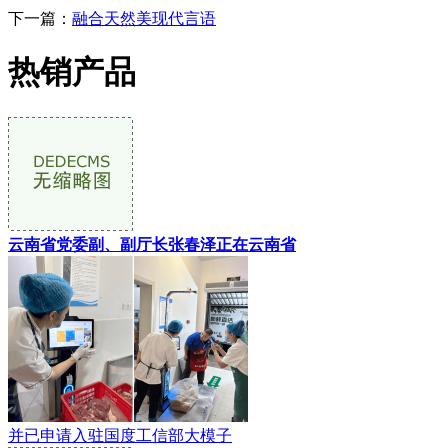
下一篇：
融合天然美现代言语
热销产品
云南省党委副、副厅长张春泽正在云南省
并已申请入驻国度工信部大模子