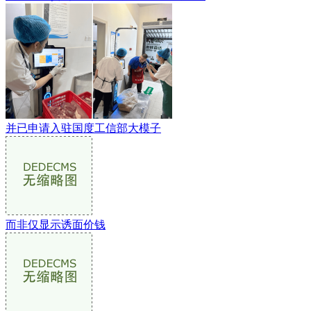
并已申请入驻国度工信部大模子
而非仅显示诱面价钱