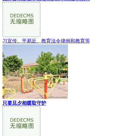
习宣传、平易近、教育法令律例和教育等
只要旦夕相暖取守护