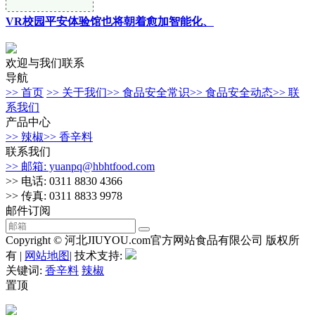
VR校园平安体验馆也将朝着愈加智能化、
欢迎与我们联系
导航
>> 首页
>> 关于我们
>> 食品安全常识
>> 食品安全动态
>> 联
系我们
产品中心
>> 辣椒
>> 香辛料
联系我们
>> 邮箱: yuanpq@hbhtfood.com
>> 电话: 0311 8830 4366
>> 传真: 0311 8833 9978
邮件订阅
Copyright © 河北JIUYOU.com官方网站食品有限公司 版权所
有 |
网站地图
| 技术支持:
关键词:
香辛料
辣椒
置顶