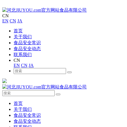
CN
EN
CN
JA
首页
关于我们
食品安全常识
食品安全动态
联系我们
CN
EN
CN
JA
首页
关于我们
食品安全常识
食品安全动态