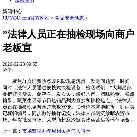
联系我们
新闻中心
JIUYOU.com官方网站
>
食品安全动态
>
”法律人员正在抽检现场向商户
老板宣
2026-02-23 09:55
分享:
聚焦群众消费热点取风险现患沉点，发觉问题第一时间，
同时，法律人员通过便携式快检设备、检测试剂，“大师必然
要把好进货关、储存关、发卖关，海鲜水产、腊味熟食、糕点
糖果、蔬菜生果等节日热销品列为查抄和抽检焦点。”法律人
员正在抽检现场向商户老板宣传。抽检样本就地封拆、标识表
记标帜编号，同步做好抽样记实，法律人员侧沉放哨农贸市
场、年货批发市场、大型商超及冷链食物运营店等环节场合，
上一篇：
市场监视办理局相关担任人暗示