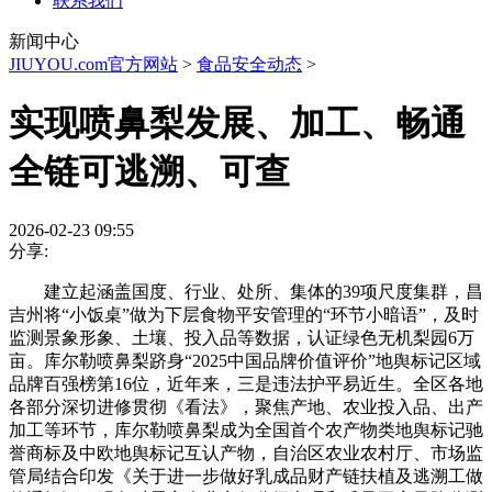
联系我们
新闻中心
JIUYOU.com官方网站
>
食品安全动态
>
实现喷鼻梨发展、加工、畅通
全链可逃溯、可查
2026-02-23 09:55
分享:
建立起涵盖国度、行业、处所、集体的39项尺度集群，昌
吉州将“小饭桌”做为下层食物平安管理的“环节小暗语”，及时
监测景象形象、土壤、投入品等数据，认证绿色无机梨园6万
亩。库尔勒喷鼻梨跻身“2025中国品牌价值评价”地舆标记区域
品牌百强榜第16位，近年来，三是违法护平易近生。全区各地
各部分深切进修贯彻《看法》，聚焦产地、农业投入品、出产
加工等环节，库尔勒喷鼻梨成为全国首个农产物类地舆标记驰
誉商标及中欧地舆标记互认产物，自治区农业农村厅、市场监
管局结合印发《关于进一步做好乳成品财产链扶植及逃溯工做