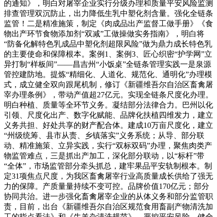
的通知》，明白对屠宰企业实行分级办理和质量平安风险监测
排查管理双沉防止，出力降低生乳中塑化剂含量。强化全链条
监管！二是精准施策，制定《肉成品出产监督工做手册》《食
物出产环节食物添加剂“双减”工做操做实务指南》，明白将
“防备化解特色乳成品中塑化剂超限风险”做为鼎力成长特色乳
的主要使命和保障根本。案例1、案例3、匠心织密“护学网”立
异打制“样板间”——昌吉州“小饭桌”全链条管理实践一是泉源
管控建防地。提炼“精细化、人道化、规范化、通明化”办理模
式，成立健全双向跟尾机制，修订《新疆维吾尔自治区畜禽屠
宰办理条例》，带动产值超27亿元。实现全链条尺度化办理。
明白种植、质量等全环节义务。凝结部分法律合力。巴州以化
引领、尺度化出产、数字化赋能、品牌化扶植四维发力，建立
义务共担、好处共享的财产配合体。建成10万亩尺度化，建立
“州级统筹、县市从责、乡镇落实”义务系统；从导、部分联
动、精准施策、立异实践，实行“双标双码”办理，聚焦肉类产
物监管难点，三是抓出产加工，深化部分联动，以“标杆”带
“全体”，市场监管部分牵头抓总，建牢果品平安轨制根本。制
定31项焦点尺度，为我区畜禽屠宰行业高质量成长供给了强无
力的保障。产质量量持续不变可控。品牌价值170亿元；部分
协同共治。进一步强化畜禽屠宰企业的从体义务和部分监管职
责，目前，出台《新疆维吾尔自治区规范食用畜副产物清洗加
工的指点看法》和《牛羊杂清洗规范》，严控平安风险。健全