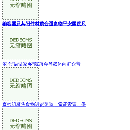
输容器及其附件材质合适食物平安国度尺
依托“语话家乡”院落会等载体向群众普
查抄组聚焦食物进货渠道、索证索票、保