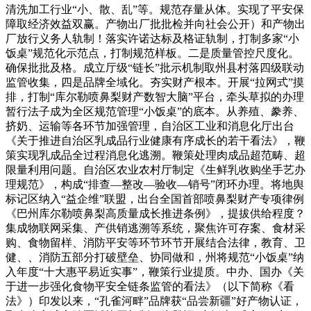
清洗加工行业“小、散、乱”等。规范存量从体。实现了平安保
障取经济效益双赢。产物出厂批批检并向社会公开）和产物出
厂放行义务人轨制！落实许诺达标及格证轨制，打制多家“小
饭桌”规范化示范点，打制规范样板。二是质量管控尺度化。
确保批批及格。成立厅级“链长”批示机制取州县村落四级联动
监管收集，四是品牌全域化。夯实财产根本。开展“拉网式”摸
排，打制“库尔勒喷鼻梨财产数智大脑”平台，牵头草拟的办理
暂行法子成为全区规范管理“小饭桌”的底本。从养殖、豢养、
挤奶、运输等各环节加强管理，自治区工业和消息化厅出台
《关于推进自治区乳成品行业健康有序成长的若干看法》，鞭
策实现乳成品全过程消息化逃溯。鞭策处理肉成品超范畴、超
限量利用问题。自治区农业农村厅制定《生鲜乳收购坐手艺办
理规范》，构成“排查—整改—验收—销号”闭环办理。将地舆
标记区纳入“益企维”联盟，出台全国首部喷鼻梨财产专项律例
《巴州库尔勒喷鼻梨高质量成长推进条例》，提拔供给程度？
集成物联网采集、产供销逃溯等系统，聚焦许可存案、食材采
购、食物留样、消防平安等环节环节开展结合法律，教育、卫
健、、消防五部分打破壁垒、协同做和，州将规范“小饭桌”纳
入年度“十大惠平易近实事”，鞭策行业提质。中办、国办《关
于进一步强化食物平安全链条监管的看法》（以下简称《看
法》）印发以来，“孔雀河畔”品牌获“品尝新疆”好产物认证，