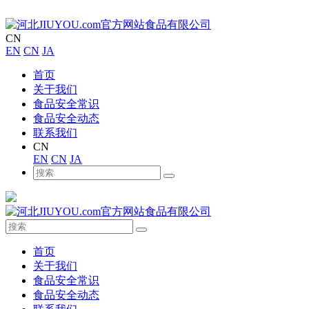
CN
EN
CN
JA
首页
关于我们
食品安全常识
食品安全动态
联系我们
CN
EN
CN
JA
首页
关于我们
食品安全常识
食品安全动态