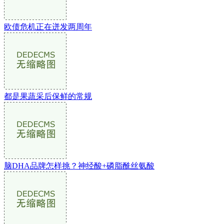
欧债危机正在迸发两周年
都是果蔬采后保鲜的常规
脑DHA品牌怎样挑？神经酸+磷脂酰丝氨酸