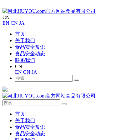
CN
EN
CN
JA
首页
关于我们
食品安全常识
食品安全动态
联系我们
CN
EN
CN
JA
首页
关于我们
食品安全常识
食品安全动态