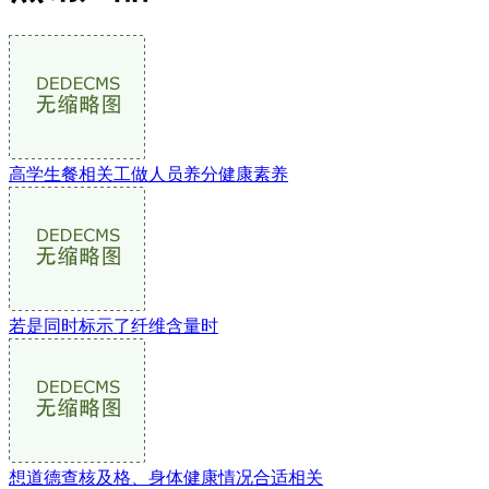
高学生餐相关工做人员养分健康素养
若是同时标示了纤维含量时
想道德查核及格、身体健康情况合适相关