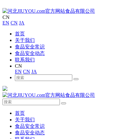
CN
EN
CN
JA
首页
关于我们
食品安全常识
食品安全动态
联系我们
CN
EN
CN
JA
首页
关于我们
食品安全常识
食品安全动态