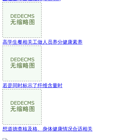
高学生餐相关工做人员养分健康素养
若是同时标示了纤维含量时
想道德查核及格、身体健康情况合适相关