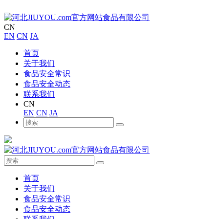
CN
EN
CN
JA
首页
关于我们
食品安全常识
食品安全动态
联系我们
CN
EN
CN
JA
首页
关于我们
食品安全常识
食品安全动态