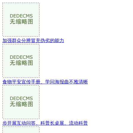
加强群众分辨冒充伪劣的能力
食物平安宣传手册、学问海报曲不雅清晰
步开展互动问答、科普长桌展、流动科普