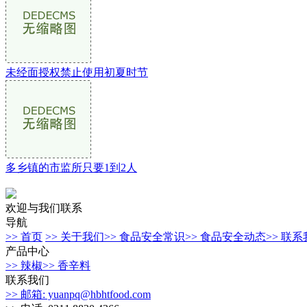
未经面授权禁止使用初夏时节
多乡镇的市监所只要1到2人
欢迎与我们联系
导航
>> 首页
>> 关于我们
>> 食品安全常识
>> 食品安全动态
>> 联
产品中心
>> 辣椒
>> 香辛料
联系我们
>> 邮箱: yuanpq@hbhtfood.com