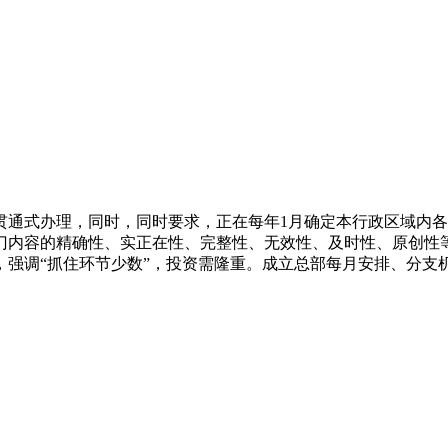
式办理，同时，同时要求，正在每年1月确定本行政区域内各
门内容的精确性、实正在性、完整性、无效性、及时性、原创性
，强调“抓住环节少数”，投资需隆重。成立总部每月安排、分支