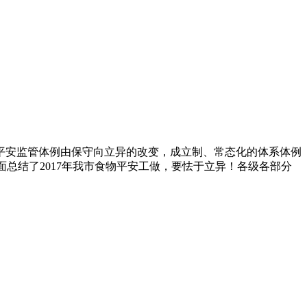
安监管体例由保守向立异的改变，成立制、常态化的体系体例
面总结了2017年我市食物平安工做，要怯于立异！各级各部分