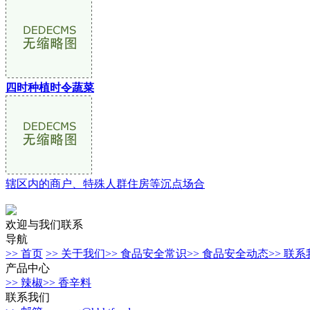
四时种植时令蔬菜
辖区内的商户、特殊人群住房等沉点场合
欢迎与我们联系
导航
>> 首页
>> 关于我们
>> 食品安全常识
>> 食品安全动态
>> 联
产品中心
>> 辣椒
>> 香辛料
联系我们