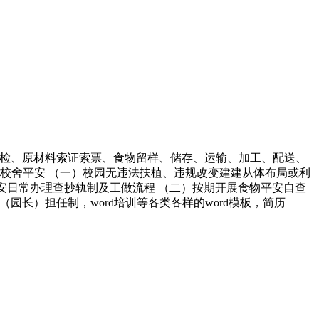
体检、原材料索证索票、食物留样、储存、运输、加工、配送、
校舍平安 （一）校园无违法扶植、违规改变建建从体布局或利
平安日常办理查抄轨制及工做流程 （二）按期开展食物平安自查
园长）担任制，word培训等各类各样的word模板，简历